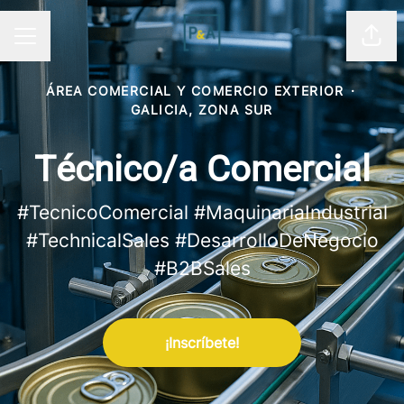
Comp
MENÚ DE EMPLEO
ÁREA COMERCIAL Y COMERCIO EXTERIOR
·
GALICIA, ZONA SUR
Técnico/a Comercial
#TecnicoComercial #MaquinariaIndustrial
#TechnicalSales #DesarrolloDeNegocio
#B2BSales
¡Inscríbete!